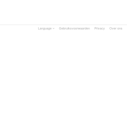
Language
Gebruiksvoorwaarden
Privacy
Over ons